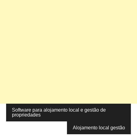
Software para alojamento local e gestão de
Navegação
propriedades
de
Alojamento local gestão
artigos