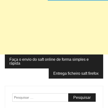
Faça o envio do saft online de forma simples e
Navegação
rápida
de
Entrega ficheiro saft firefox
artigos
Pesquisar
por: